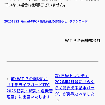
ていない場合は影響ございません。
20251222_GmailのPOP機能廃止のお知らせ
ダウンロード
ＷＴＰ企画株式会社
次:
日経トレンディ
«
前:
ＷＴＰ企画(株)が
2026年4月号に「らく
「中部ライフガードTEC
らく背負える給水バッ
2025 防災・減災・危機管
グ」が掲載されました
理展」に出展いたします
»