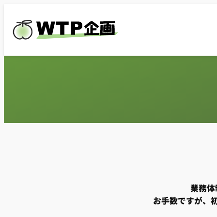
内
容
を
ス
キ
ッ
プ
業務体
お手数ですが、