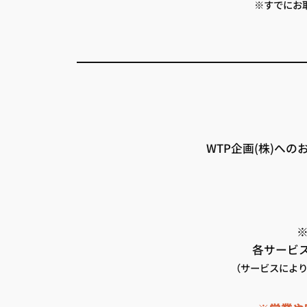
※すでにお
WTP企画(株)へ
各サービ
（サービスによ