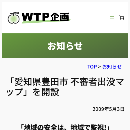
内
容
を
ス
キ
お知らせ
ッ
プ
TOP
>
お知らせ
「愛知県豊田市 不審者出没マ
ップ」を開設
2009年5月3日
「地域の安全は、地域で監視!」